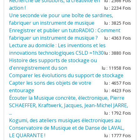
Recherche de solutions, la créativité en
lu : 2366 Fois
action !
lu : 2234 Fois
Une seconde vie pour une boîte de sardines,
fabriquer un instrument de musique
lu : 3825 Fois
Enregistrer et publier un tutoRADIO : Comment
fabriquer un instrument de musique ?
lu : 4363 Fois
Lecture au domicile : Les inventions et les
innovations technologiques C5LD ≈1h30
lu : 3880 Fois
Histoire des supports de stockage ou
d'enregistrement du son
lu : 11958 Fois
Comparer les évolutions du support de stockage
Capter les sons des objets de votre
lu : 4657 Fois
entourage
lu : 4423 Fois
Écouter la Musique concrète, électronique, Pierre
SCHAEFFER, Kraftwerk, Jacques, Jean-Michel JARRE,
...
lu : 1792 Fois
Kogumi, des ateliers musiques électroniques au
Conservatoire de Musique et de Danse de LAVAL,
LE QUARANTE !
lu : 1777 Fois