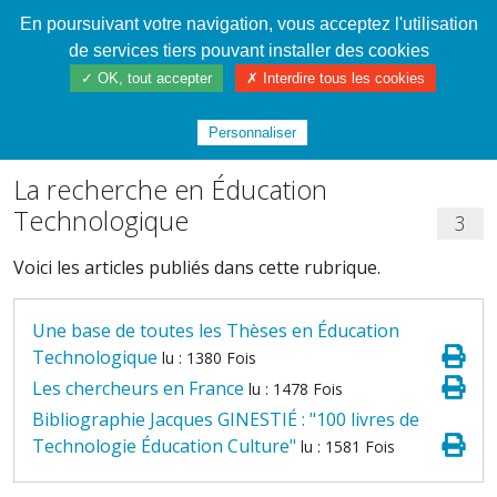
En poursuivant votre navigation, vous acceptez l'utilisation
Cahier de textes patrickRICHARD
de services tiers pouvant installer des cookies
✓ OK, tout accepter
✗ Interdire tous les cookies
Index
/
La Technologie partagée ! de 1997 à
2023
Personnaliser
La recherche en Éducation
Technologique
3
Voici les articles publiés dans cette rubrique.
Une base de toutes les Thèses en Éducation
Technologique
lu : 1380 Fois
Les chercheurs en France
lu : 1478 Fois
Bibliographie Jacques GINESTIÉ : "100 livres de
Technologie Éducation Culture"
lu : 1581 Fois