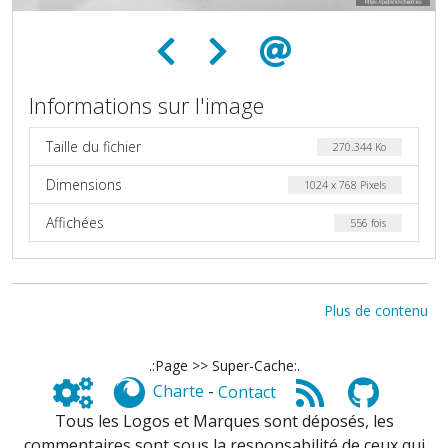
Informations sur l'image
Taille du fichier
270.344 Ko
Dimensions
1024 x 768 Pixels
Affichées
556 fois
Plus de contenu
.:Page >> Super-Cache:.
Charte
-
Contact
Tous les Logos et Marques sont déposés, les
commentaires sont sous la responsabilité de ceux qui