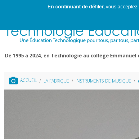
En continuant de défiler,
vous acceptez l'
Cahier de textes patrickRICHARD
Cahier de texte
De 1995 à 2024, en Technologie au collège Emmanuel
ACCUEIL
LA FABRIQUE
INSTRUMENTS DE MUSIQUE