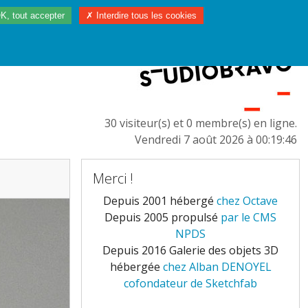
K, tout accepter
✗ Interdire tous les cookies
97/2023
L'EUROPE
30 visiteur(s) et 0 membre(s) en ligne.
Vendredi 7 août 2026 à 00:19:46
Merci !
Depuis 2001 hébergé
chez Octave
Depuis 2005 propulsé
par le CMS
NPDS
Depuis 2016 Galerie des objets 3D
hébergée
chez Alban DENOYEL
cofondateur de Sketchfab