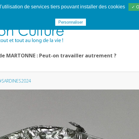
utilisation de services tiers pouvant installer des cookies
✓ O
Websphère
Les services
De 1995 à 2020
TÉC 19
Personnaliser
 de MARTONNE : Peut-on travailler autrement ?
#SARDINES2024