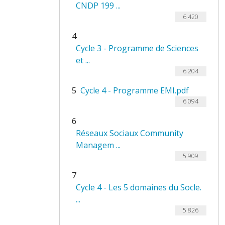
CNDP 199 ...
6 420
4
Cycle 3 - Programme de Sciences
et ...
6 204
5
Cycle 4 - Programme EMI.pdf
6 094
6
Réseaux Sociaux Community
Managem ...
5 909
7
Cycle 4 - Les 5 domaines du Socle.
...
5 826