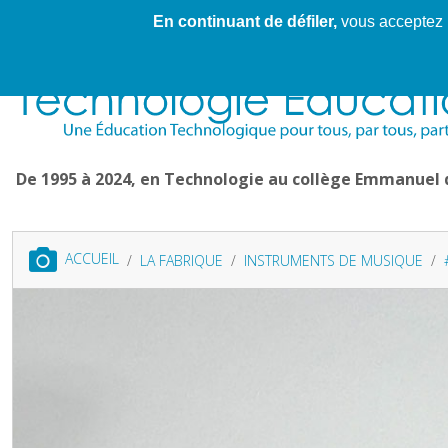
En continuant de défiler,
vous acceptez l'
Cahier de textes patrickRICHARD
Cahier de texte
De 1995 à 2024, en Technologie au collège Emmanuel
ACCUEIL
LA FABRIQUE
INSTRUMENTS DE MUSIQUE