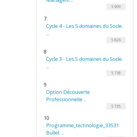
Managem ...
5 909
7
Cycle 4 - Les 5 domaines du Socle.
...
5 826
8
Cycle 3 - Les 5 domaines du Socle.
...
5 738
9
Option Découverte
Professionnelle ...
5 735
10
Programme_technologie_33531
Bullet ...