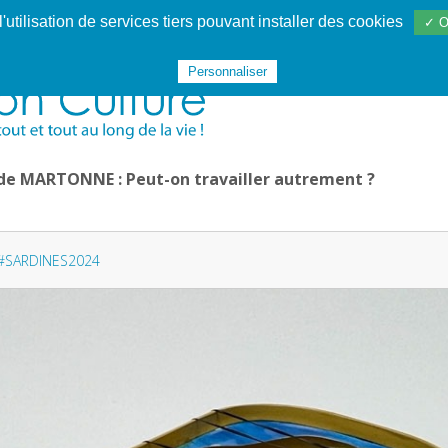
utilisation de services tiers pouvant installer des cookies
✓ O
Websphère
Les services
De 1995 à 2020
TÉC 19
Personnaliser
 de MARTONNE : Peut-on travailler autrement ?
#SARDINES2024