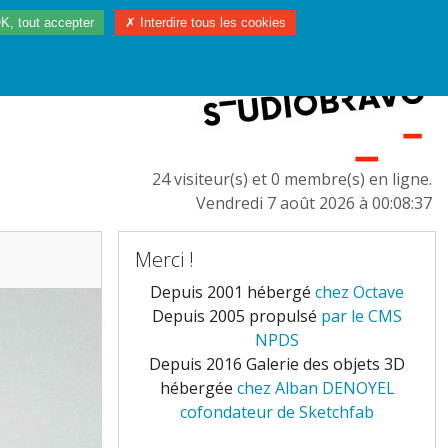
K, tout accepter
✗ Interdire tous les cookies
97/2023
L'EUROPE
24 visiteur(s) et 0 membre(s) en ligne.
Vendredi 7 août 2026 à 00:08:37
Merci !
Depuis 2001 hébergé
chez Octave
Depuis 2005 propulsé
par le CMS
NPDS
Depuis 2016 Galerie des objets 3D
hébergée
chez Alban DENOYEL
cofondateur de Sketchfab