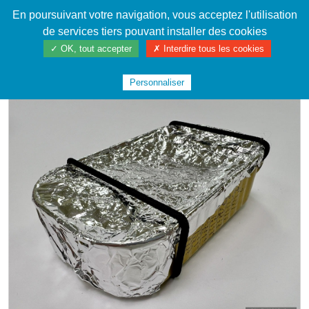
En poursuivant votre navigation, vous acceptez l'utilisation
Cahier de textes patrickRICHARD
de services tiers pouvant installer des cookies
✓ OK, tout accepter
✗ Interdire tous les cookies
ACCUEIL
LA FABRIQUE
INSTRUMENTS DE MUSIQUE
#SARDINES2024
Personnaliser