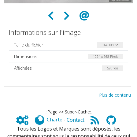
Informations sur l'image
Taille du fichier
344.308 Ko
Dimensions
1024 x 768 Pixels
Affichées
590 fois
Plus de contenu
.:Page >> Super-Cache:.
Charte
-
Contact
Tous les Logos et Marques sont déposés, les
commentaires sont sous la responsabilité de ceux qui