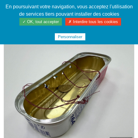
En poursuivant votre navigation, vous acceptez l'utilisation
Cahier de textes patrickRICHARD
de services tiers pouvant installer des cookies
✓ OK, tout accepter
✗ Interdire tous les cookies
ACCUEIL
LA FABRIQUE
INSTRUMENTS DE MUSIQUE
#SARDINES2024
Personnaliser