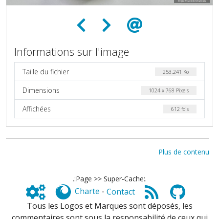
Informations sur l'image
Taille du fichier
253.241 Ko
Dimensions
1024 x 768 Pixels
Affichées
612 fois
Plus de contenu
.:Page >> Super-Cache:.
Charte
-
Contact
Tous les Logos et Marques sont déposés, les
commentaires sont sous la responsabilité de ceux qui