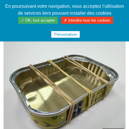
En poursuivant votre navigation, vous acceptez l'utilisation
Cahier de textes patrickRICHARD
de services tiers pouvant installer des cookies
✓ OK, tout accepter
✗ Interdire tous les cookies
ACCUEIL
LA FABRIQUE
INSTRUMENTS DE MUSIQUE
#SARDINES2024
Personnaliser