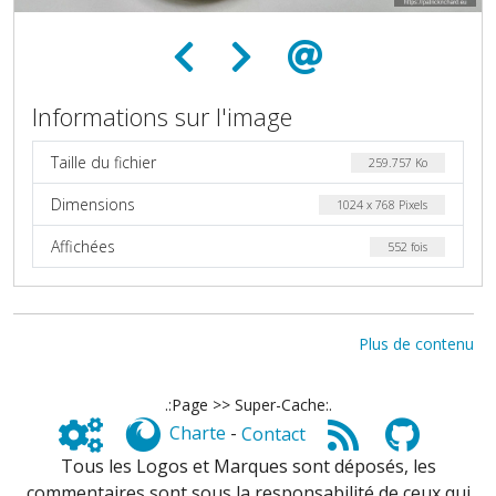
Informations sur l'image
Taille du fichier
259.757 Ko
Dimensions
1024 x 768 Pixels
Affichées
552 fois
Plus de contenu
.:Page >> Super-Cache:.
Charte
-
Contact
Tous les Logos et Marques sont déposés, les
commentaires sont sous la responsabilité de ceux qui