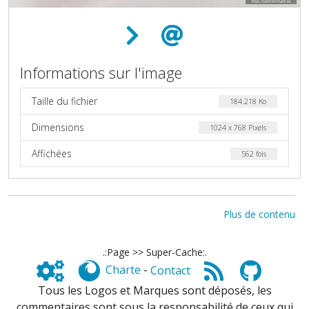
Informations sur l'image
Taille du fichier
184.218 Ko
Dimensions
1024 x 768 Pixels
Affichées
562 fois
Plus de contenu
.:Page >> Super-Cache:.
Charte
-
Contact
Tous les Logos et Marques sont déposés, les
commentaires sont sous la responsabilité de ceux qui