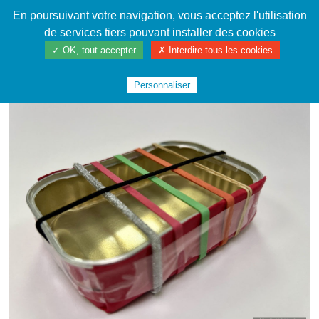
En poursuivant votre navigation, vous acceptez l'utilisation
Cahier de textes patrickRICHARD
de services tiers pouvant installer des cookies
✓ OK, tout accepter
✗ Interdire tous les cookies
ACCUEIL
LA FABRIQUE
INSTRUMENTS DE MUSIQUE
#SARDINES2024
Personnaliser