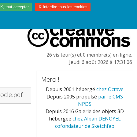
K, tout accepter
✗ Interdire tous les cookies
97/2023
L'EUROPE
26 visiteur(s) et 0 membre(s) en ligne.
Jeudi 6 août 2026 à 17:31:06
Merci !
Depuis 2001 hébergé
chez Octave
ocle.pdf
Depuis 2005 propulsé
par le CMS
NPDS
Depuis 2016 Galerie des objets 3D
hébergée
chez Alban DENOYEL
cofondateur de Sketchfab