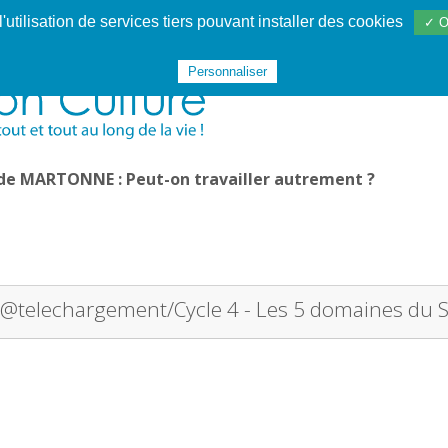
utilisation de services tiers pouvant installer des cookies
✓ O
Websphère
Les services
De 1995 à 2020
TÉC 19
Personnaliser
 de MARTONNE : Peut-on travailler autrement ?
@telechargement/Cycle 4 - Les 5 domaines du S