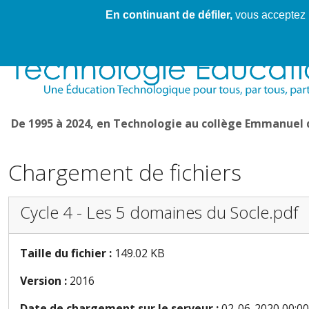
En continuant de défiler,
vous acceptez l'
Cahier de textes patrickRICHARD
Cahier de texte
De 1995 à 2024, en Technologie au collège Emmanuel
Chargement de fichiers
Cycle 4 - Les 5 domaines du Socle.pdf
Taille du fichier :
149.02 KB
Version :
2016
Date de chargement sur le serveur :
02-06-2020 00:00