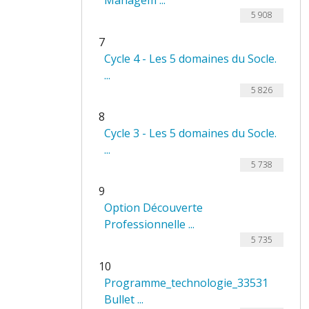
Managem ...
5 908
7
Cycle 4 - Les 5 domaines du Socle.
...
5 826
8
Cycle 3 - Les 5 domaines du Socle.
...
5 738
9
Option Découverte
Professionnelle ...
5 735
10
Programme_technologie_33531
Bullet ...