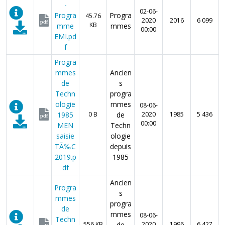
-
02-06-
Progra
Progra
45.76
2020
2016
6 099
pdf
KB
mme
mmes
00:00
EMI.pd
f
Progra
mmes
Ancien
de
s
Techn
progra
ologie
mmes
08-06-
1985
0 B
de
2020
1985
5 436
pdf
00:00
MEN
Techn
saisie
ologie
TÃ‰C
depuis
2019.p
1985
df
Ancien
Progra
s
mmes
progra
de
mmes
08-06-
Techn
556 KB
de
2020
1996
6 427