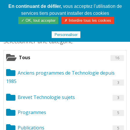
En continuant de défiler,
vous acceptez l'utilisation de
Cahier de textes patrickRICHARD
services tiers pouvant installer des cookies
Chargement de fichiers
✓ OK, tout accepter
✗ Interdire tous les cookies
Personnaliser
Sélectionner une catégorie
Tous
16
Anciens programmes de Technologie depuis
1985
3
Brevet Technologie sujets
3
Programmes
5
Publications
5