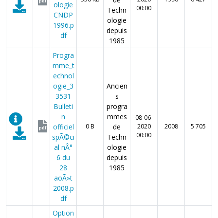
pdf
ologie
00:00
Techn
CNDP
ologie
1996.p
depuis
df
1985
Progra
mme_t
echnol
ogie_3
Ancien
3531
s
Bulleti
progra
n
mmes
08-06-
officiel
0 B
de
2020
2008
5 705
pdf
00:00
spÃ©ci
Techn
al nÂ°
ologie
6 du
depuis
28
1985
aoÃ»t
2008.p
df
Option