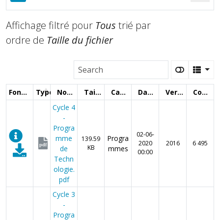
Affichage filtré pour
Tous
trié par
ordre de
Taille du fichier
Fonctions
Type
Nom
Taille
Catégorie
Date
Version
Compteur
Cycle 4
-
Progra
02-06-
mme
Progra
139.59
2020
2016
6 495
pdf
KB
de
mmes
00:00
Techn
ologie.
pdf
Cycle 3
-
Progra