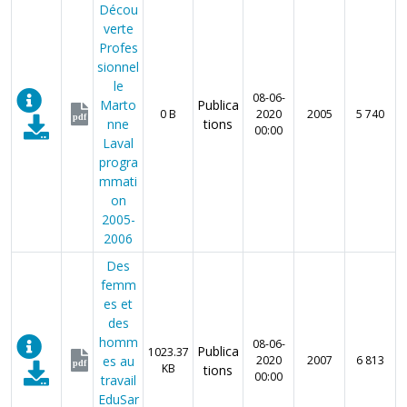
Décou
verte
Profes
sionnel
le
08-06-
Marto
Publica
0 B
2020
2005
5 740
pdf
nne
tions
00:00
Laval
progra
mmati
on
2005-
2006
Des
femm
es et
des
homm
08-06-
Publica
1023.37
es au
2020
2007
6 813
pdf
KB
tions
00:00
travail
EduSar