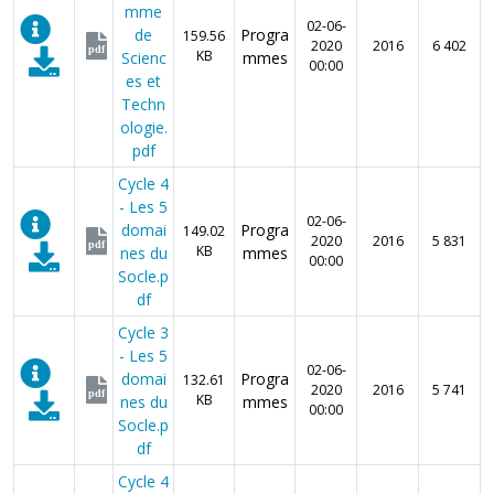
mme
02-06-
de
Progra
159.56
2020
2016
6 402
pdf
KB
Scienc
mmes
00:00
es et
Techn
ologie.
pdf
Cycle 4
- Les 5
02-06-
domai
Progra
149.02
2020
2016
5 831
pdf
KB
nes du
mmes
00:00
Socle.p
df
Cycle 3
- Les 5
02-06-
domai
Progra
132.61
2020
2016
5 741
pdf
KB
nes du
mmes
00:00
Socle.p
df
Cycle 4