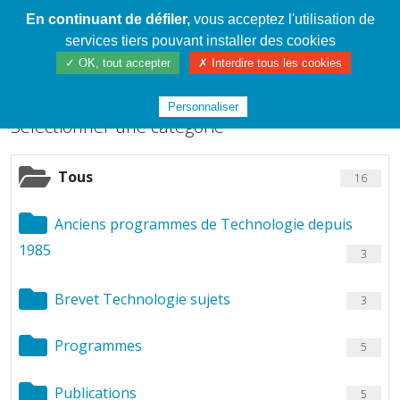
En continuant de défiler,
vous acceptez l'utilisation de
Cahier de textes patrickRICHARD
services tiers pouvant installer des cookies
Chargement de fichiers
✓ OK, tout accepter
✗ Interdire tous les cookies
Personnaliser
Sélectionner une catégorie
Tous
16
Anciens programmes de Technologie depuis
1985
3
Brevet Technologie sujets
3
Programmes
5
Publications
5