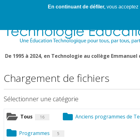
En continuant de défiler,
vous acceptez l'
Cahier de textes patrickRICHARD
Cahier de texte
De 1995 à 2024, en Technologie au collège Emmanuel
Chargement de fichiers
Sélectionner une catégorie
Tous
Anciens programmes de Te
16
Programmes
5