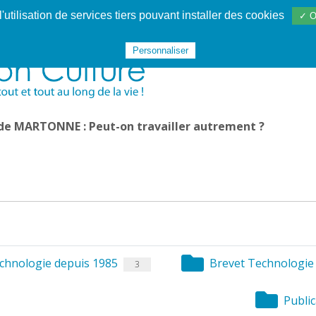
utilisation de services tiers pouvant installer des cookies
✓ O
Websphère
Les services
De 1995 à 2020
TÉC 19
Personnaliser
 de MARTONNE : Peut-on travailler autrement ?
chnologie depuis 1985
Brevet Technologie 
3
Public