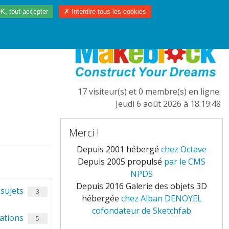
K, tout accepter
✗ Interdire tous les cookies
97/2023
L'EUROPE
17 visiteur(s) et 0 membre(s) en ligne.
Jeudi 6 août 2026 à 18:19:48
Merci !
Depuis 2001 hébergé
chez Octave
Depuis 2005 propulsé
par le CMS
NPDS
Depuis 2016 Galerie des objets 3D
sujets
3
hébergée
chez Alban DENOYEL
cofondateur de Sketchfab
ations
5