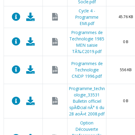
Socle.pdf
Cycle 4 -
Programme
45.76 KB
pdf
EMI.pdf
Programmes de
Technologie 1985
0 B
pdf
MEN saisie
TÃ‰C2019.pdf
Programmes de
Technologie
556 KB
pdf
CNDP 1996.pdf
Programme_techn
ologie_33531
Bulletin officiel
0 B
pdf
spÃ©cial nÂ° 6 du
28 aoÃ»t 2008.pdf
Option
Découverte