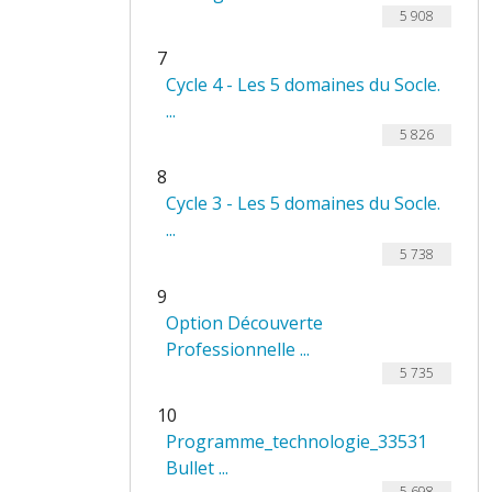
5 908
7
Cycle 4 - Les 5 domaines du Socle.
...
5 826
8
Cycle 3 - Les 5 domaines du Socle.
...
5 738
9
Option Découverte
Professionnelle ...
5 735
10
Programme_technologie_33531
Bullet ...
5 698