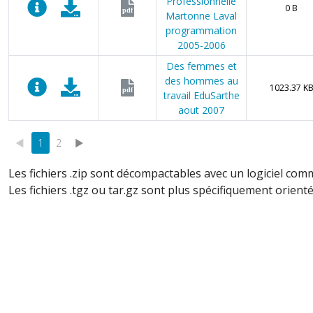
Professionnelle
0 B
pdf
Martonne Laval
programmation
2005-2006
Des femmes et
des hommes au
1023.37 K
pdf
travail EduSarthe
aout 2007
◄
1
2
►
Les fichiers .zip sont décompactables avec un logiciel com
Les fichiers .tgz ou tar.gz sont plus spécifiquement orienté