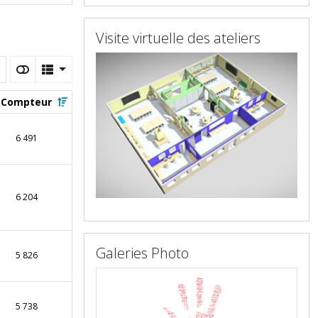
Visite virtuelle des ateliers
Compteur
6 491
6 204
Galeries Photo
5 826
5 738