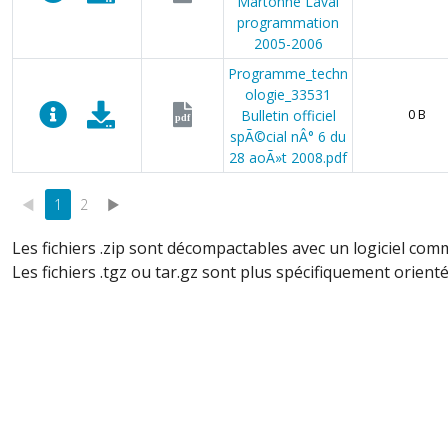
Martonne Laval
programmation
2005-2006
Programme_techn
ologie_33531
Bulletin officiel
0 B
pdf
spÃ©cial nÂ° 6 du
28 aoÃ»t 2008.pdf
◄
1
2
►
Les fichiers .zip sont décompactables avec un logiciel com
Les fichiers .tgz ou tar.gz sont plus spécifiquement orienté