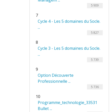
Managem ...
5 909
7
Cycle 4 - Les 5 domaines du Socle.
...
5 827
8
Cycle 3 - Les 5 domaines du Socle.
...
5 739
9
Option Découverte
Professionnelle ...
5 736
10
Programme_technologie_33531
Bullet ...