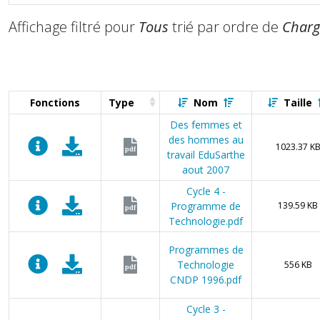
Affichage filtré pour
Tous
trié par ordre de
Char
Fonctions
Type
Nom
Taille
Des femmes et
des hommes au
1023.37 K
pdf
travail EduSarthe
aout 2007
Cycle 4 -
Programme de
139.59 KB
pdf
Technologie.pdf
Programmes de
Technologie
556 KB
pdf
CNDP 1996.pdf
Cycle 3 -