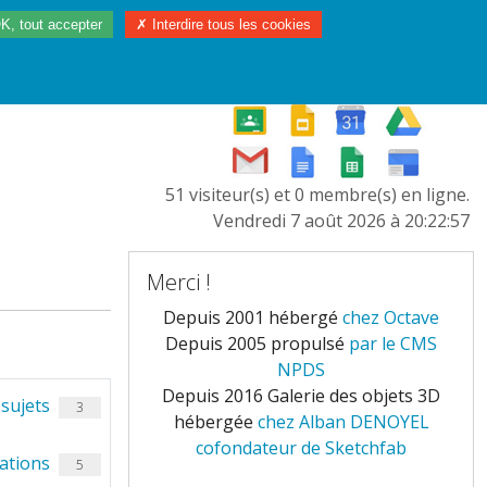
K, tout accepter
✗ Interdire tous les cookies
97/2023
L'EUROPE
51 visiteur(s) et 0 membre(s) en ligne.
Vendredi 7 août 2026 à 20:22:57
Merci !
Depuis 2001 hébergé
chez Octave
Depuis 2005 propulsé
par le CMS
NPDS
Depuis 2016 Galerie des objets 3D
sujets
3
hébergée
chez Alban DENOYEL
cofondateur de Sketchfab
ations
5