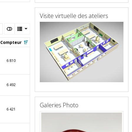
Visite virtuelle des ateliers
Compteur
6 810
6 492
Galeries Photo
6 421