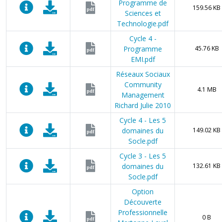
Programme de
159.56 KB
pdf
Sciences et
Technologie.pdf
Cycle 4 -
Programme
45.76 KB
pdf
EMI.pdf
Réseaux Sociaux
Community
4.1 MB
pdf
Management
Richard Julie 2010
Cycle 4 - Les 5
domaines du
149.02 KB
pdf
Socle.pdf
Cycle 3 - Les 5
domaines du
132.61 KB
pdf
Socle.pdf
Option
Découverte
Professionnelle
0 B
pdf