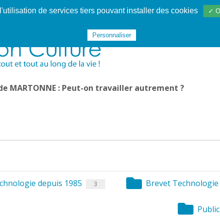
utilisation de services tiers pouvant installer des cookies
✓ O
Websphère
Les services
De 1995 à 2020
TÉC 19
Personnaliser
 de MARTONNE : Peut-on travailler autrement ?
chnologie depuis 1985
Brevet Technologie 
3
Public