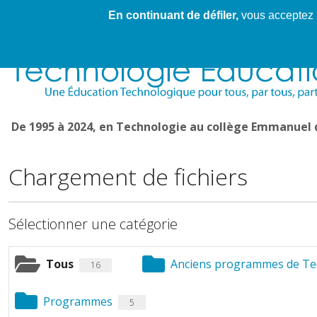
En continuant de défiler,
vous acceptez l'
Cahier de textes patrickRICHARD
Cahier de texte
De 1995 à 2024, en Technologie au collège Emmanuel
Chargement de fichiers
Sélectionner une catégorie
Tous
Anciens programmes de Te
16
Programmes
5