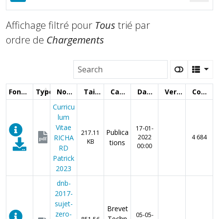
Affichage filtré pour
Tous
trié par
ordre de
Chargements
Fonctions
Type
Nom
Taille
Catégorie
Date
Version
Compteur
Curricu
lum
Vitae
17-01-
Publica
217.11
RICHA
2022
4 684
pdf
KB
tions
00:00
RD
Patrick
2023
dnb-
2017-
sujet-
Brevet
zero-
05-05-
Techn