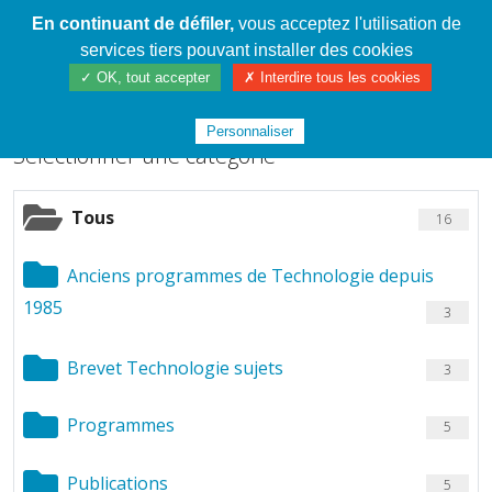
En continuant de défiler,
vous acceptez l'utilisation de
Cahier de textes patrickRICHARD
services tiers pouvant installer des cookies
Chargement de fichiers
✓ OK, tout accepter
✗ Interdire tous les cookies
Personnaliser
Sélectionner une catégorie
Tous
16
Anciens programmes de Technologie depuis
1985
3
Brevet Technologie sujets
3
Programmes
5
Publications
5