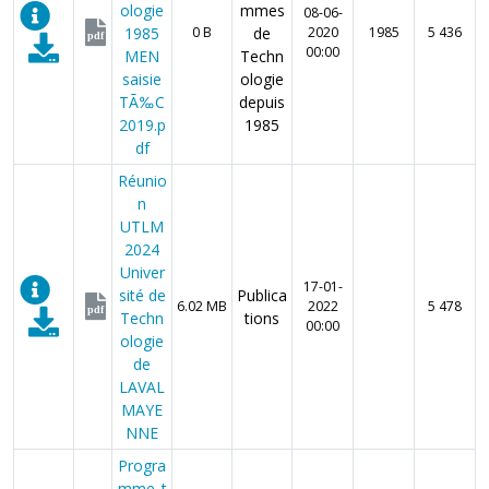
ologie
mmes
08-06-
1985
0 B
de
2020
1985
5 436
pdf
00:00
MEN
Techn
saisie
ologie
TÃ‰C
depuis
2019.p
1985
df
Réunio
n
UTLM
2024
Univer
17-01-
sité de
Publica
6.02 MB
2022
5 478
pdf
Techn
tions
00:00
ologie
de
LAVAL
MAYE
NNE
Progra
mme_t