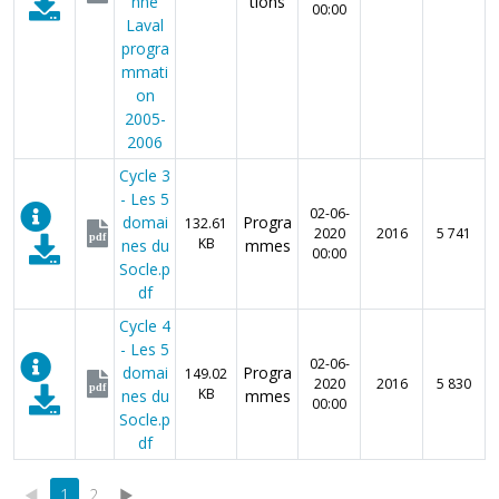
nne
tions
00:00
Laval
progra
mmati
on
2005-
2006
Cycle 3
- Les 5
02-06-
domai
Progra
132.61
2020
2016
5 741
pdf
KB
nes du
mmes
00:00
Socle.p
df
Cycle 4
- Les 5
02-06-
domai
Progra
149.02
2020
2016
5 830
pdf
KB
nes du
mmes
00:00
Socle.p
df
◄
1
2
►