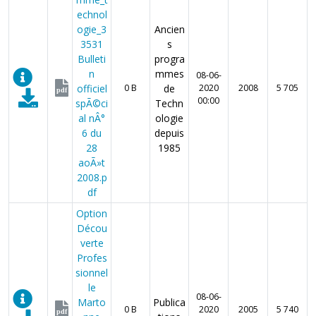
echnol
ogie_3
Ancien
3531
s
Bulleti
progra
n
mmes
08-06-
officiel
0 B
de
2020
2008
5 705
pdf
00:00
spÃ©ci
Techn
al nÂ°
ologie
6 du
depuis
28
1985
aoÃ»t
2008.p
df
Option
Décou
verte
Profes
sionnel
le
08-06-
Marto
Publica
0 B
2020
2005
5 740
pdf