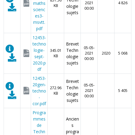
851.56
maths
2021
4 826
pdf
KB
ologie
00:00
scienc
sujets
es3-
msvtt.
pdf
12453-
techno
Brevet
05-05-
logie-
Techn
345.01
2021
2020
5 068
pdf
KB
sept-
ologie
00:00
2020.p
sujets
df
12453-
Brevet
20gen-
05-05-
Techn
272.96
techno
2021
5 405
pdf
KB
ologie
00:00
-
sujets
cor.pdf
Progra
mmes
Ancien
de
s
Techn
progra