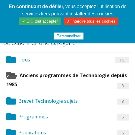
En continuant de défiler,
vous acceptez l'utilisation de
Cahier de textes patrickRICHARD
services tiers pouvant installer des cookies
Chargement de fichiers
✓ OK, tout accepter
✗ Interdire tous les cookies
Personnaliser
Sélectionner une catégorie
Tous
16
Anciens programmes de Technologie depuis
1985
3
Brevet Technologie sujets
3
Programmes
5
Publications
5