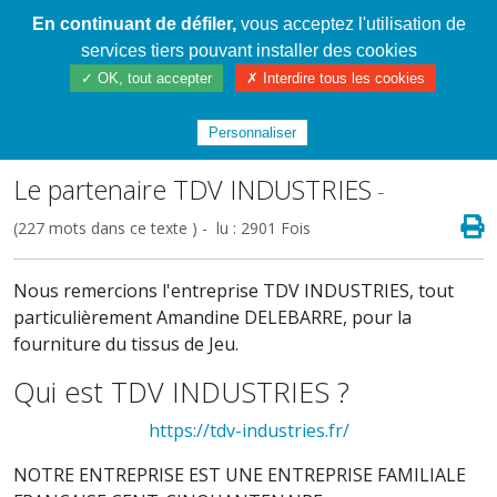
En continuant de défiler,
vous acceptez l'utilisation de
Cahier de textes patrickRICHARD
services tiers pouvant installer des cookies
✓ OK, tout accepter
✗ Interdire tous les cookies
Index
/
5ème Cycle 4 2016/2023
/
Trois dés sur
carré tissé, en télétravail !
Personnaliser
Le partenaire TDV INDUSTRIES
-
(227 mots dans ce texte ) - lu : 2901 Fois
Nous remercions l'entreprise TDV INDUSTRIES, tout
particulièrement Amandine DELEBARRE, pour la
fourniture du tissus de Jeu.
Qui est TDV INDUSTRIES ?
https://tdv-industries.fr/
NOTRE ENTREPRISE EST UNE ENTREPRISE FAMILIALE