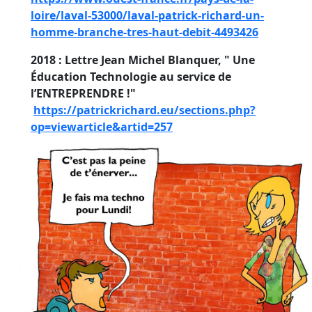
loire/laval-53000/laval-patrick-richard-un-
homme-branche-tres-haut-debit-4493426
2018 : Lettre Jean Michel Blanquer, " Une
Éducation Technologie au service de
l’ENTREPRENDRE !"
https://patrickrichard.eu/sections.php?
op=viewarticle&artid=257