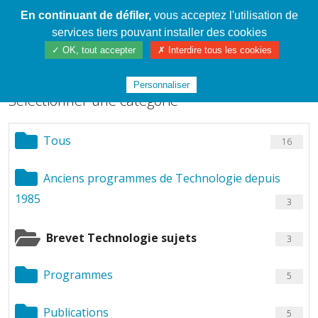
En continuant de défiler,
vous acceptez l'utilisation de
Cahier de textes patrickRICHARD
services tiers pouvant installer des cookies
Chargement de fichiers
✓ OK, tout accepter
✗ Interdire tous les cookies
Personnaliser
Sélectionner une catégorie
Tous
16
Anciens programmes de Technologie depuis
1985
3
Brevet Technologie sujets
3
Programmes
5
Publications
5