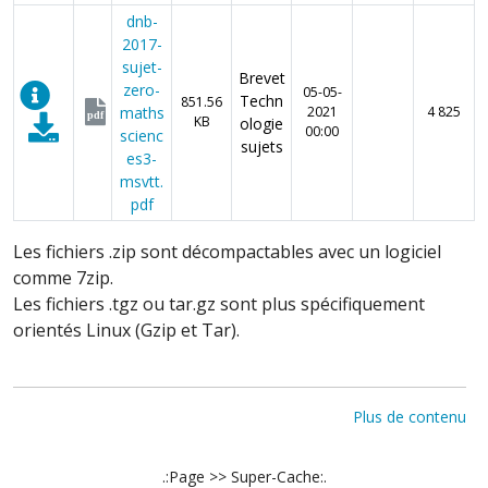
dnb-
2017-
sujet-
Brevet
zero-
05-05-
Techn
851.56
maths
2021
4 825
pdf
KB
ologie
00:00
scienc
sujets
es3-
msvtt.
pdf
Les fichiers .zip sont décompactables avec un logiciel
comme 7zip.
Les fichiers .tgz ou tar.gz sont plus spécifiquement
orientés Linux (Gzip et Tar).
Plus de contenu
.:Page >> Super-Cache:.