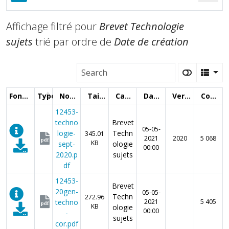
Affichage filtré pour
Brevet Technologie
sujets
trié par ordre de
Date de création
Fonctions
Type
Nom
Taille
Catégorie
Date
Version
Compteur
12453-
techno
Brevet
05-05-
logie-
Techn
345.01
2021
2020
5 068
pdf
KB
sept-
ologie
00:00
2020.p
sujets
df
12453-
Brevet
20gen-
05-05-
Techn
272.96
techno
2021
5 405
pdf
KB
ologie
00:00
-
sujets
cor.pdf