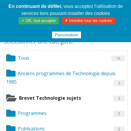
En continuant de défiler,
vous acceptez l'utilisation de
Cahier de textes patrickRICHARD
services tiers pouvant installer des cookies
Chargement de fichiers
✓ OK, tout accepter
✗ Interdire tous les cookies
Personnaliser
Sélectionner une catégorie
Tous
16
Anciens programmes de Technologie depuis
1985
3
Brevet Technologie sujets
3
Programmes
5
Publications
5